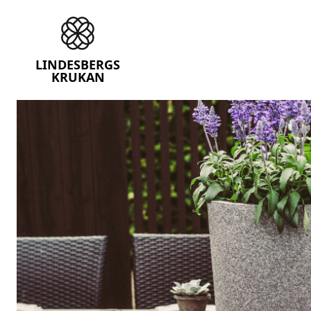
Lindesbergskrukan
LINDESBERGS
KRUKAN
Skip
to
content