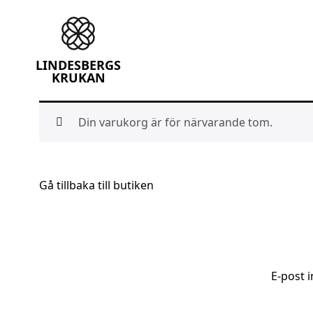
Lindesbergskrukan
LINDESBERGS
KRUKAN
Skip
Din varukorg är för närvarande tom.
to
content
Gå tillbaka till butiken
E-post